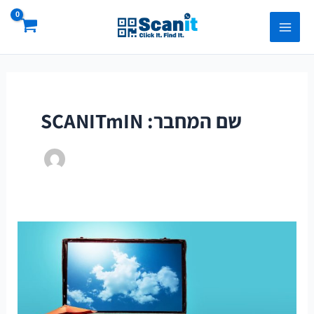
ילוג
Main
תוכן
Menu
שם המחבר: SCANITmIN
למה
דווקא
SCANIT