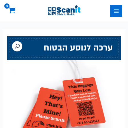
ילוג
Main
תוכן
Menu
המחיר
המחיר
כמות
המקורי
הנוכחי
של
היה:
הוא:
ערכה
₪ 64.90.
₪ 72.90.
לנוסע
הבטוח