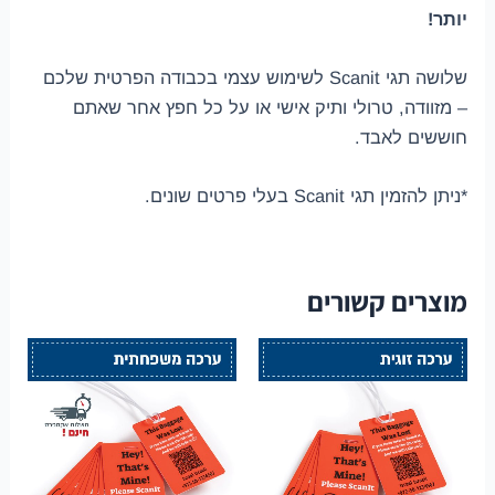
יותר!
שלושה תגי Scanit לשימוש עצמי בכבודה הפרטית שלכם
– מזוודה, טרולי ותיק אישי או על כל חפץ אחר שאתם
חוששים לאבד.
*ניתן להזמין תגי Scanit בעלי פרטים שונים.
מוצרים קשורים
המחיר
המחיר
המחיר
המחיר
המקורי
הנוכחי
המקורי
הנוכחי
היה:
הוא:
היה:
הוא:
₪ 169.90.
₪ 189.90.
₪ 114.90.
₪ 124.90.